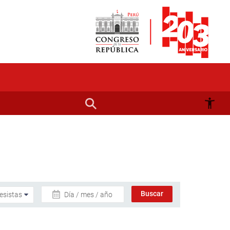
Día / mes / año