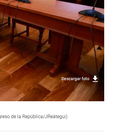
Descargar foto
greso de la República/JReátegui)