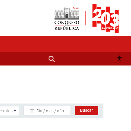
Día / mes / año