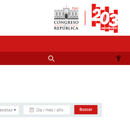
Día / mes / año