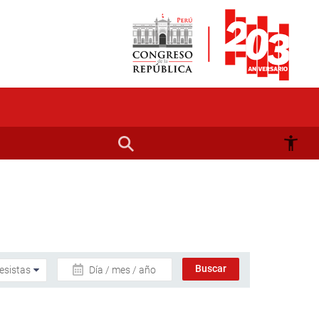
Día / mes / año