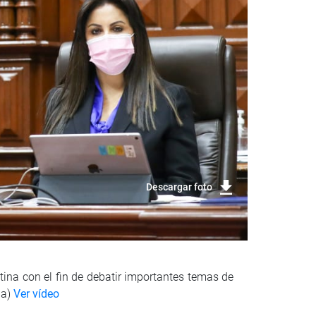
Descargar foto
tina con el fin de debatir importantes temas de
ña)
Ver vídeo