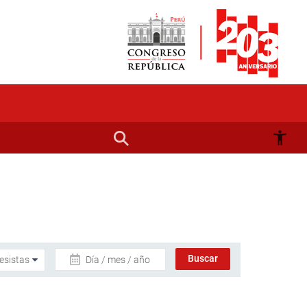
Día / mes / año