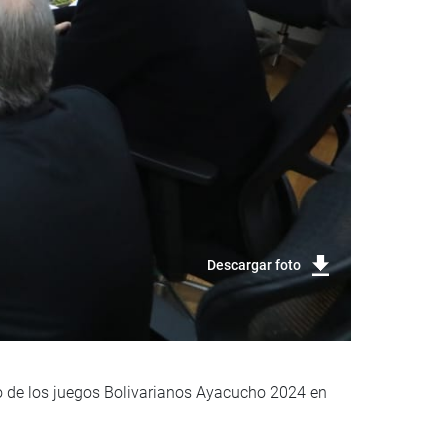
Descargar foto
to de los juegos Bolivarianos Ayacucho 2024 en