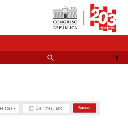
Día / mes / año