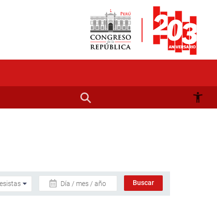
Día / mes / año