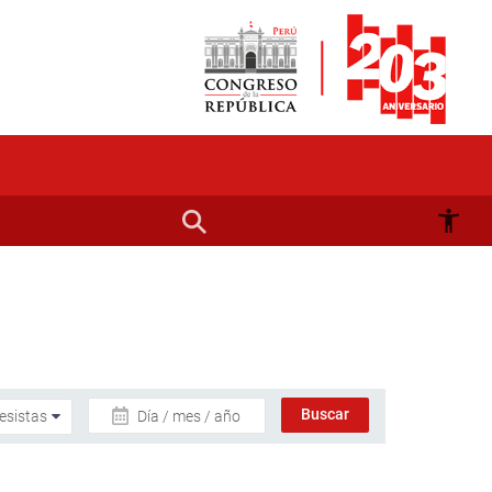
Día / mes / año