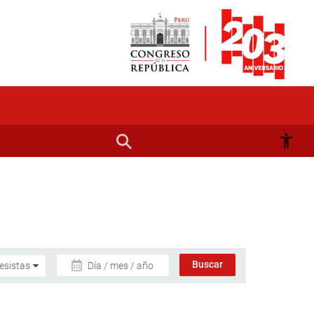
Día / mes / año