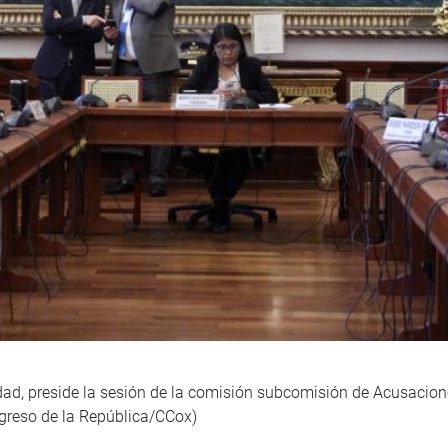
ad, preside la sesión de la comisión subcomisión de Acusacione
greso de la República/CCox)