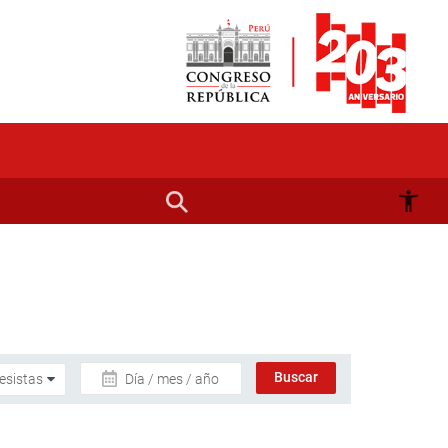
Día / mes / año