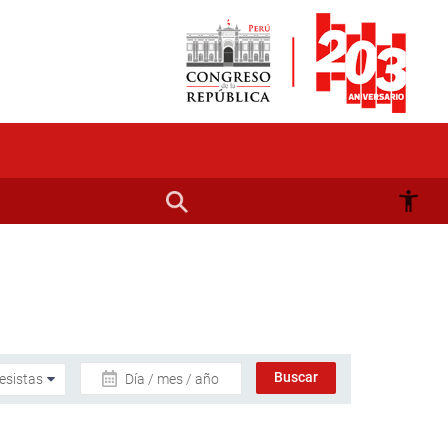
Día / mes / año