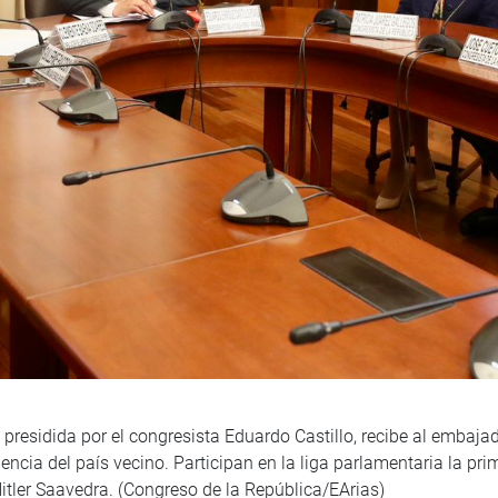
 presidida por el congresista Eduardo Castillo, recibe al embaja
ncia del país vecino. Participan en la liga parlamentaria la pri
Hitler Saavedra. (Congreso de la República/EArias)