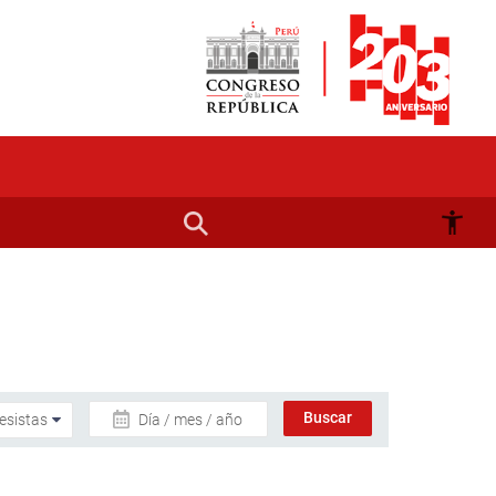
Día / mes / año