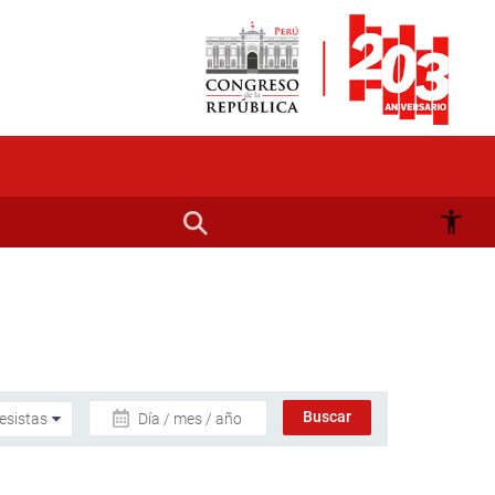
Día / mes / año