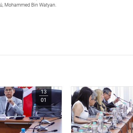
erú, Mohammed Bin Watyan.
13
01