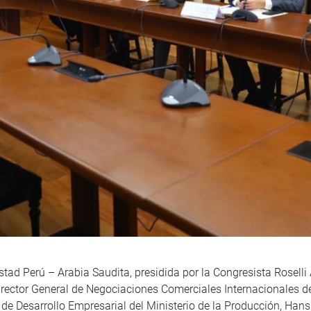
ad Perú – Arabia Saudita, presidida por la Congresista Roselli
Director General de Negociaciones Comerciales Internacionales de
l de Desarrollo Empresarial del Ministerio de la Producción, Han