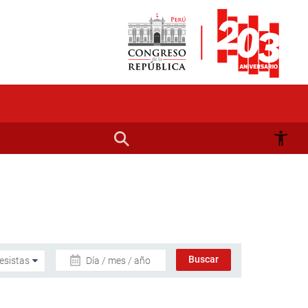
Día / mes / año