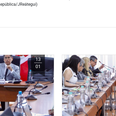
República/JReátegui)
13
01