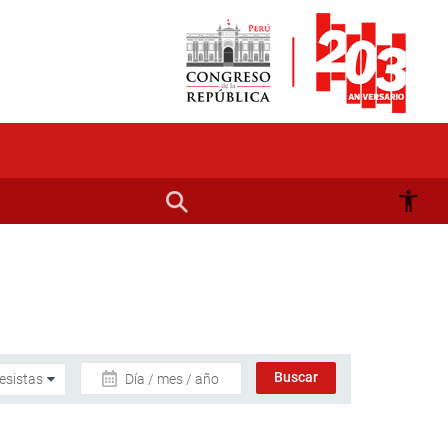
Día / mes / año