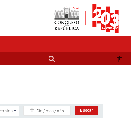
Día / mes / año