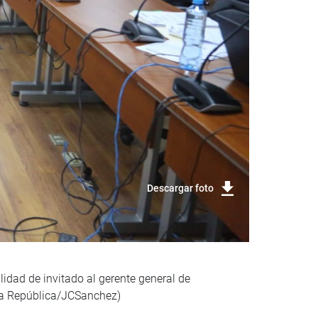
Descargar foto
lidad de invitado al gerente general de
 la República/JCSanchez)