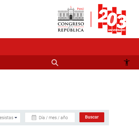
Día / mes / año