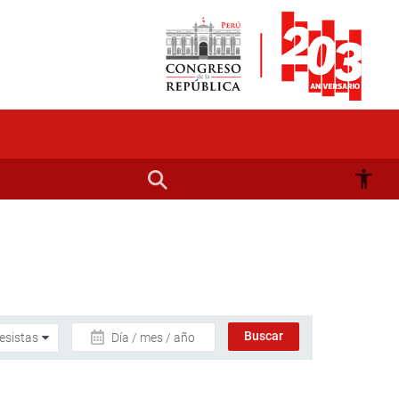
Día / mes / año