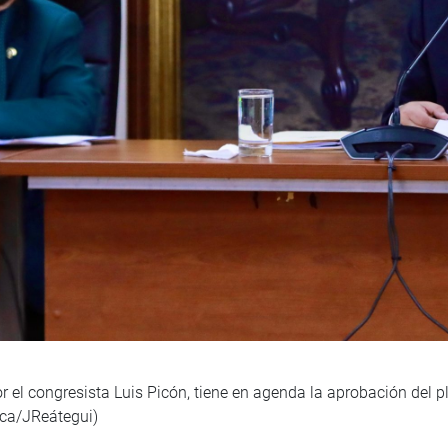
 el congresista Luis Picón, tiene en agenda la aprobación del p
ica/JReátegui)