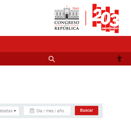
Día / mes / año