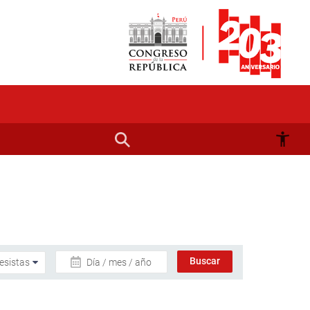
Día / mes / año