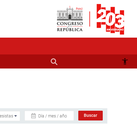
Día / mes / año