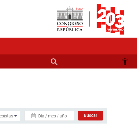
Día / mes / año