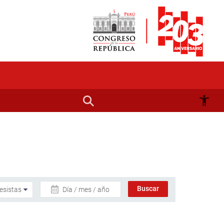
Día / mes / año