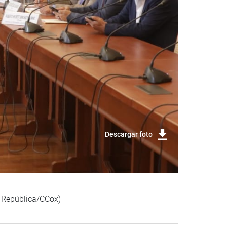
Descargar foto
a República/CCox)