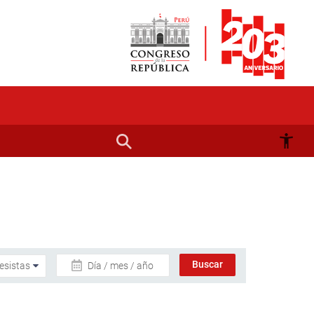
Día / mes / año