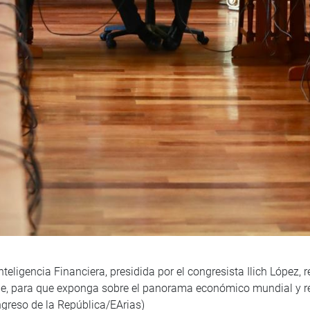
ligencia Financiera, presidida por el congresista Ilich López, re
rde, para que exponga sobre el panorama económico mundial y re
greso de la República/EArias)