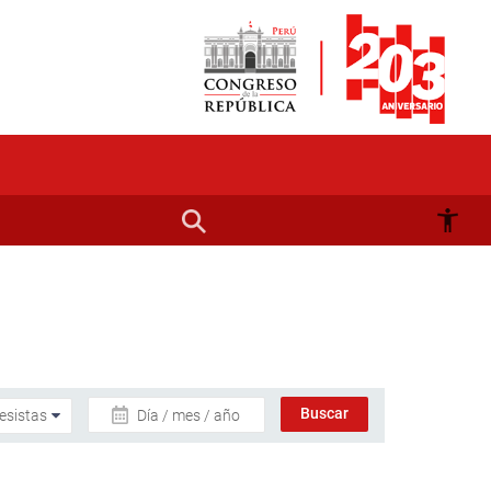
Día / mes / año