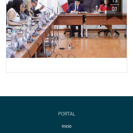
13
01
PORTAL
Inicio