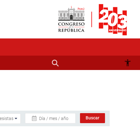
Día / mes / año