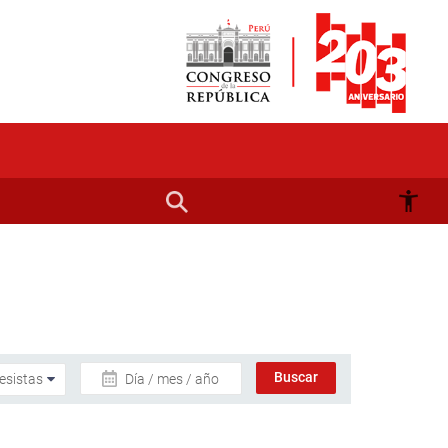
Día / mes / año