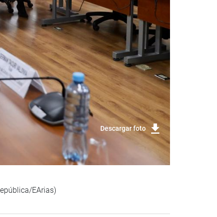
Descargar foto
República/EArias)