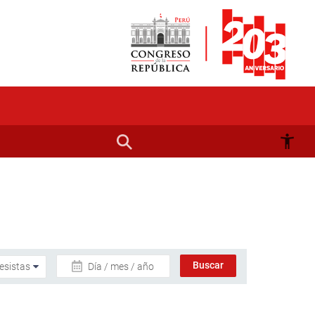
Día / mes / año