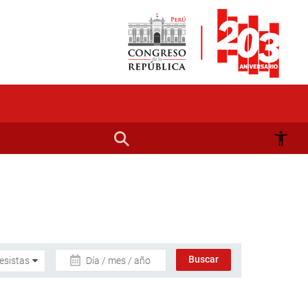
Día / mes / año