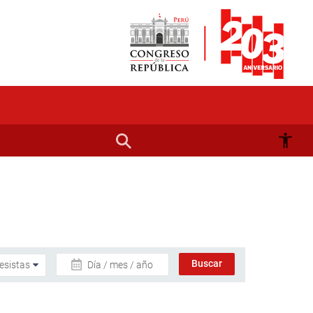
Día / mes / año