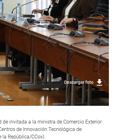
Descargar foto
d de invitada a la ministra de Comercio Exterior
 Centros de Innovación Tecnológica de
e la República/CCox)