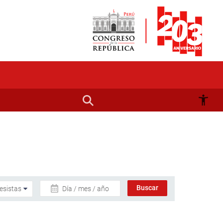
Día / mes / año