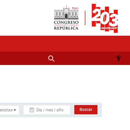
Día / mes / año