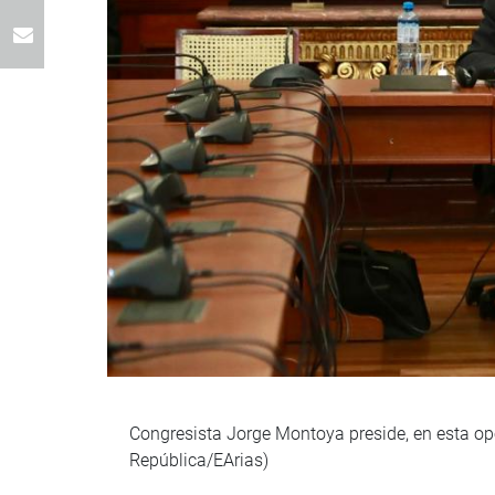
Congresista Jorge Montoya preside, en esta op
República/EArias)