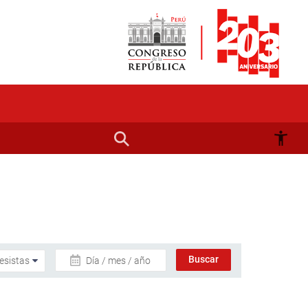
Día / mes / año