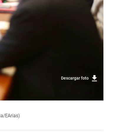
Descargar foto
ca/EArias)