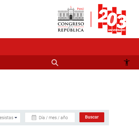
Día / mes / año