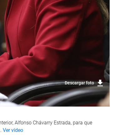
Descargar foto
nterior, Alfonso Chávarry Estrada, para que
.
Ver vídeo