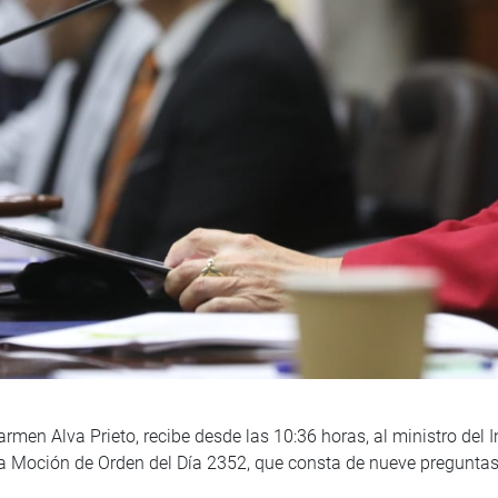
rmen Alva Prieto, recibe desde las 10:36 horas, al ministro del I
 la Moción de Orden del Día 2352, que consta de nueve preguntas