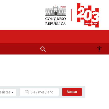
Día / mes / año