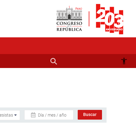
Día / mes / año