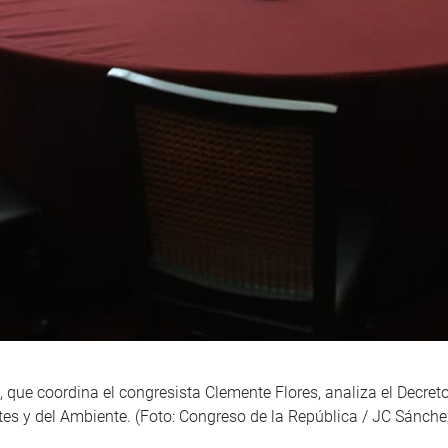
 que coordina el congresista Clemente Flores, analiza el Decret
rtes y del Ambiente. (Foto: Congreso de la República / JC Sánche