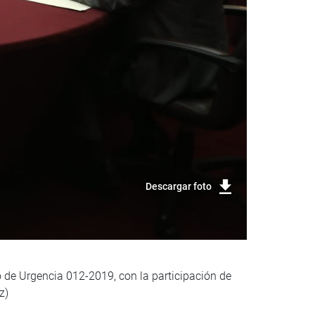
Descargar foto
o de Urgencia 012-2019, con la participación de
z)