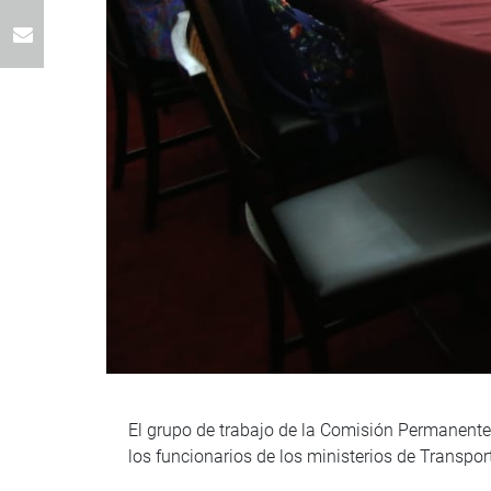
El grupo de trabajo de la Comisión Permanente,
los funcionarios de los ministerios de Transpo