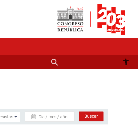
Día / mes / año