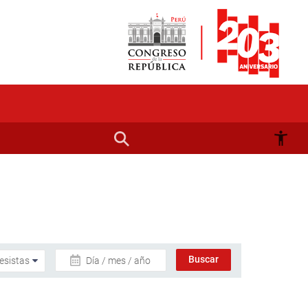
Día / mes / año