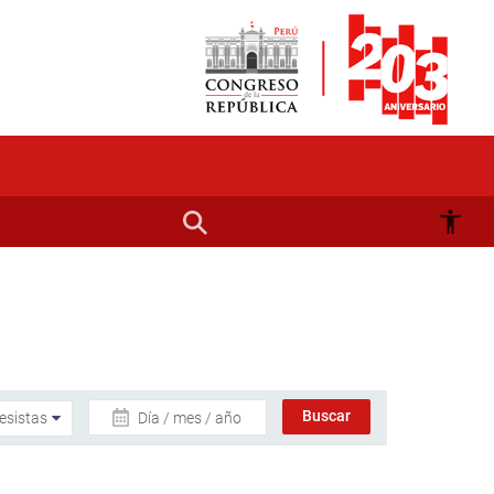
Día / mes / año