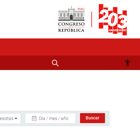
Día / mes / año