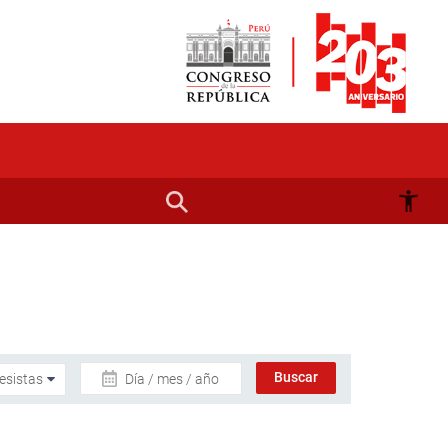
Día / mes / año