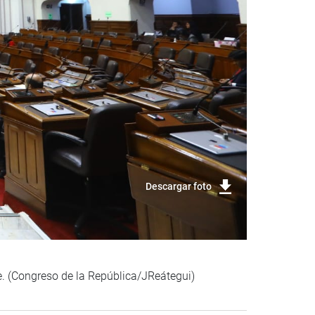
Descargar foto
e. (Congreso de la República/JReátegui)