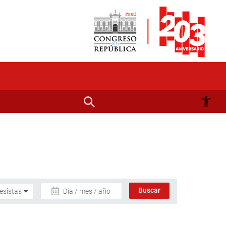
Día / mes / año