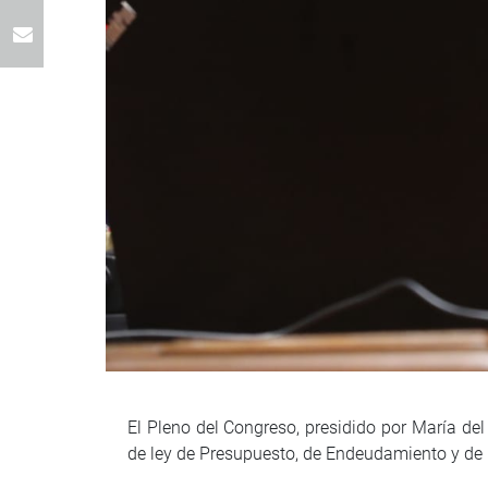
El Pleno del Congreso, presidido por María del
de ley de Presupuesto, de Endeudamiento y de E