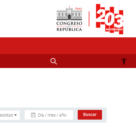
Día / mes / año