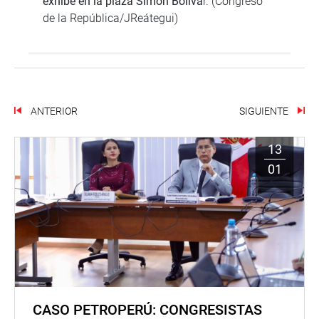
exhibe en la plaza Simón Bolíva
r. (Congreso
de la República/JReátegui)
ANTERIOR
SIGUIENTE
13
01
CASO PETROPERÚ: CONGRESISTAS