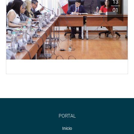
13
01
PORTAL
Inicio