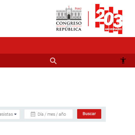
Día / mes / año