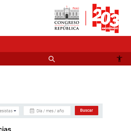
Día / mes / año
cias