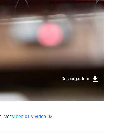
Descargar foto
a. Ver
video 01
y
video 02