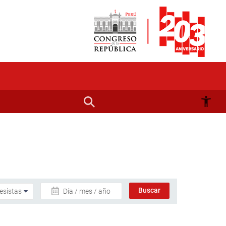
Día / mes / año