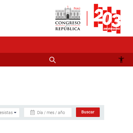
Día / mes / año